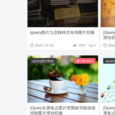
jquery图片九宫格样式布局图片切换
jQu
滑动
2020-10-02
1597
0
202
jquery图片特效
500 积分
jque
jQuery全屏焦点图片带图标导航按钮
jQu
控制图片滑动切换
屏焦