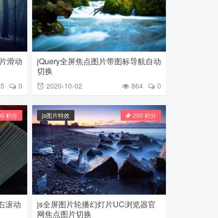
灯片滑动
jQuery全屏焦点图片带图标导航自动
切换
25
0
2020-10-02
864
0
00 积分
js图片特效
200 积分
右滚动
js全屏图片轮播幻灯片UC浏览器官
网焦点图片切换