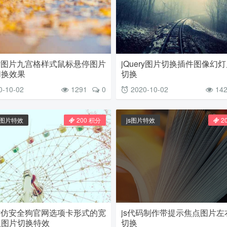
ery图片九宫格样式鼠标悬停图片
jQuery图片切换插件图像幻
切换效果
切换
0-10-02
1291
0
2020-10-02
14
ry图片特效
200 积分
js图片特效
2
ery仿安全狗官网选项卡形式的宽
js代码制作带提示焦点图片左
点图片切换特效
切换