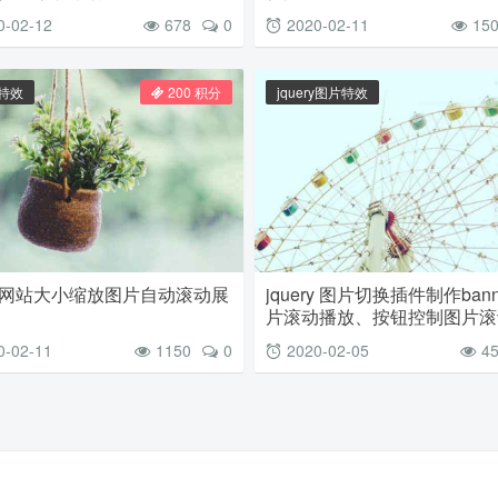
0-02-12
678
0
2020-02-11
15
片特效
200 积分
jquery图片特效
产网站大小缩放图片自动滚动展
jquery 图片切换插件制作bann
片滚动播放、按钮控制图片滚
选项卡等基于多功能jquery sli
0-02-11
1150
0
2020-02-05
4
件