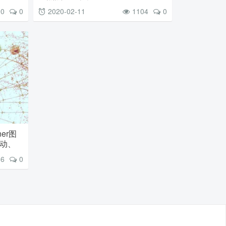
00
0
2020-02-11
1104
0
er图
动、
de插
56
0