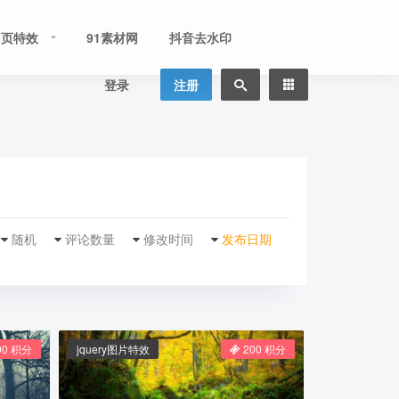
网页特效
91素材网
抖音去水印
登录
注册
随机
评论数量
修改时间
发布日期
00 积分
jquery图片特效
200 积分