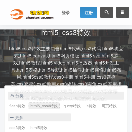
登录
注册
html5_css3特效
html5 css3特效主要包含html5代码,css3代码,html5响应
式,html5 canvas,html5网页模版,html5 svg,html5游
戏,html5教程,html5 video,html5播放器,html5开发工
具,html5表格,html5导航,html5插件,html5属性,html5布
局,html5css3教程,css3手册,html5手册,css3选择
器,css3阴影,css3动画,css3旋转,css3圆角,css3实用指
南,css3 animation,css3布局,css3特效,css3字体等
分类
html5特效代码大全和css3特效代码大全。
flash特效
html5_css3特效
jquery特效
js特效
网页特效
更多
css3特效
html5特效