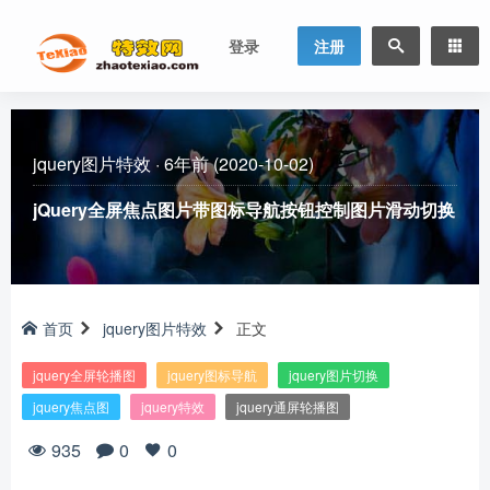
登录
注册
jquery图片特效
·
6年前 (2020-10-02)
jQuery全屏焦点图片带图标导航按钮控制图片滑动切换
首页
jquery图片特效
正文
jquery全屏轮播图
jquery图标导航
jquery图片切换
jquery焦点图
jquery特效
jquery通屏轮播图
935
0
0