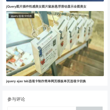
jQuery图片插件性感美女图片鼠标悬浮滑动显示全图美女
jquery选项卡特效
给董冬打赏
2
5
10
元
元
元
20
50
自定义
元
元
jquery ajax tab选项卡制作简单网页模板单页选项卡切换
参与评论