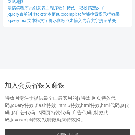
网站地图
最搞笑程序员创意表白程序软件特效，轻松搞定妹子
jquery表单制作text文本框autocomplete智能搜索提示框效果
jquery text文本框文字提示鼠标点击输入内容文字提示消失
加入会员省钱又赚钱
特效网专注于提供最全面最实用的js特效,网页特效代
码,jquery特效 ,flash特效 ,html5特效,html特效,html代码,js代
码 ,js广告代码 ,js网页特效代码 ,广告代码 ,特效代
码,javascript特效,找特效就来特效网。
立即加入会员