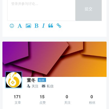
微信支付
提交
立刻支付
董冬
站长
关注
私信
171
15
0
0
文章
点赞
关注
粉丝