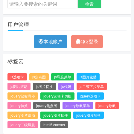
用户管理
本地账户
QQ 登录
标签云
js选项卡
js焦点图
js导航菜单
js图片轮播
js图片滚动
js图片切换
js代码
js二级下拉菜单
jquery鼠标悬停
jquery选项卡切换
jquery选项卡
jquery特效
jquery焦点图
jquery导航菜单
jquery导航
jquery图片滚动
jquery图片插件
jquery图片切换
jquery二级导航
html5 canvas