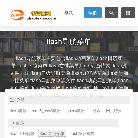
登录
注册
flash导航菜单
flash导航菜单主要包含flash动画菜单,flash树形菜
单,flash下拉菜单,flash右键菜单,flash动画特效,flash源
文件下载,flash二级导航菜单,flash九宫格菜单,flash导航
下拉菜单,flash导航菜单源文件,flash动态导航菜单,flash
网页菜单,flash菜单源码,flash菜单导航,抽屉式flash导航
菜单等flash导航菜单特效代码大全。
分类
flash特效
html5_css3特效
jquery特效
js特效
网页特效
更多
flash图片特效
flash导航菜单
flash模版素材