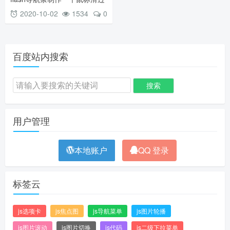
动画特效flash导航条源文件免
2020-10-02
1534
0
费下载
百度站内搜索
用户管理
本地账户
QQ 登录
标签云
js选项卡
js焦点图
js导航菜单
js图片轮播
js图片滚动
js图片切换
js代码
js二级下拉菜单