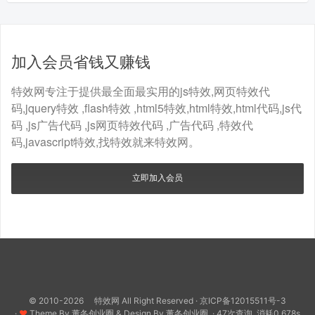
加入会员省钱又赚钱
特效网专注于提供最全面最实用的js特效,网页特效代
码,jquery特效 ,flash特效 ,html5特效,html特效,html代码,js代
码 ,js广告代码 ,js网页特效代码 ,广告代码 ,特效代
码,javascript特效,找特效就来特效网。
立即加入会员
© 2010-2026 特效网 All Right Reserved ·
京ICP备12015511号-3
·
♥
Theme By
董冬创业圈
& Design By
董冬创业圈.
· 47次查询, 消耗0.678s