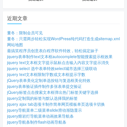
近期文章
董冬：限制会员可见
董冬：只需两步轻松实现WordPress纯代码打造生成sitemap.xml
网站地图
最搞笑程序员创意表白程序软件特效，轻松搞定妹子
jquery表单制作text文本框autocomplete智能搜索提示框效果
jquery text文本框文字提示鼠标点击输入内容文字提示消失
jquery select 选中表单特效select城市选择三级联动
jquery text文本框限制字数或文本框提示字数
jQuery表单美化定制单选按钮与复选框美化特效
jquery表单验证插件制作多张表单提交验证
jQuery标签点击搜索文本框弹出热门标签关键字选择
jquery定制我的标签与默认选择我的标签
jquery ajax tab选项卡制作简单网页模板单页选项卡切换
jquery导航菜单二级菜单slide滑动渐隐显示
jquery熔岩灯导航菜单动画效果导航条
jquery导航条制作flash动画导航条