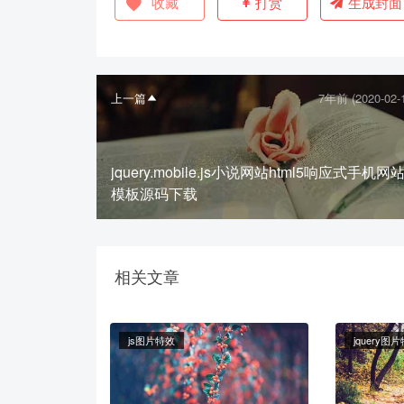
收藏
打赏
生成封面
上一篇
7年前 (2020-02-
jquery.mobile.js小说网站html5响应式手机网
模板源码下载
相关文章
js图片特效
jquery图