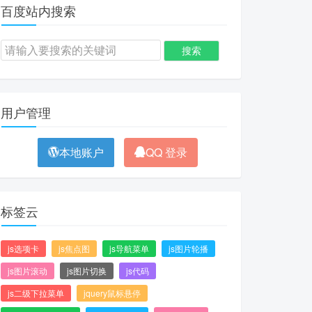
百度站内搜索
用户管理
本地账户
QQ 登录
标签云
js选项卡
js焦点图
js导航菜单
js图片轮播
js图片滚动
js图片切换
js代码
js二级下拉菜单
jquery鼠标悬停