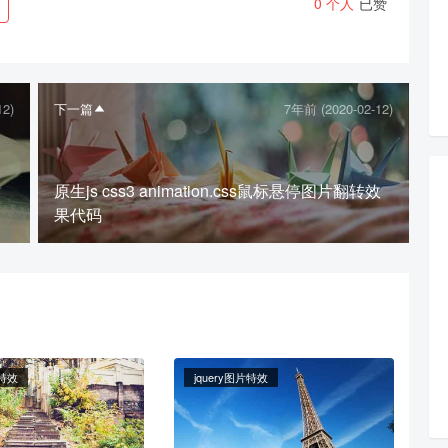
0
个人
已赞
下载封面
12)
下一篇
7年前 (2020-02-12)
微信支付
站
原生js css3 animation.css鼠标悬停图片翻转效
立刻支付
果代码
片特效
jquery图片特效