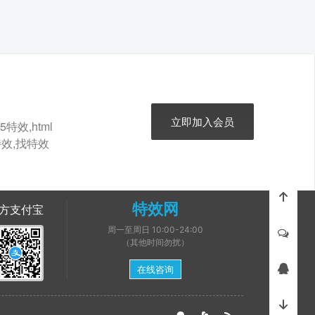
立即加入会员
特效,html
t特效,找特效
特效网
方支付宝
周一至周日 10:00-24:00
（其他时间勿扰）
在线咨询