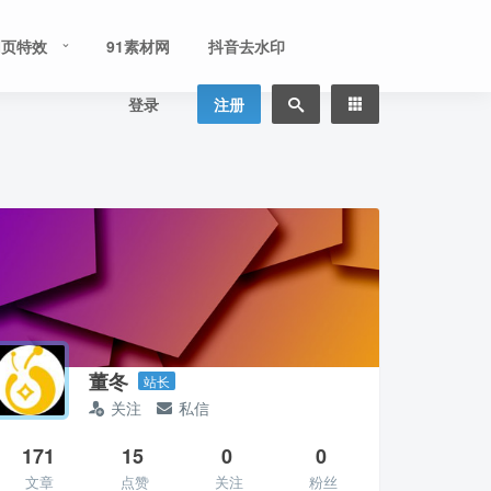
网页特效
91素材网
抖音去水印
登录
注册
董冬
站长
关注
私信
171
15
0
0
文章
点赞
关注
粉丝