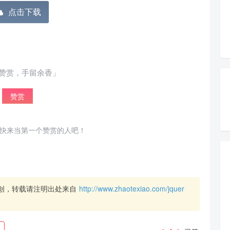
点击下载
赞赏，手留余香」
赞赏
给董冬打赏
快来当第一个赞赏的人吧！
2
5
10
元
元
元
20
50
自定义
元
元
创，转载请注明出处来自
http://www.zhaotexiao.com/jquer
分享本文封面
分享到微博