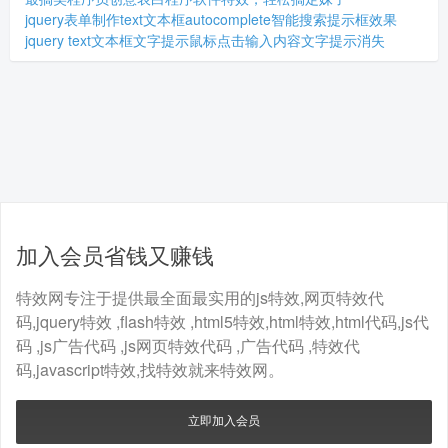
jquery表单制作text文本框autocomplete智能搜索提示框效果
jquery text文本框文字提示鼠标点击输入内容文字提示消失
加入会员省钱又赚钱
特效网专注于提供最全面最实用的js特效,网页特效代
码,jquery特效 ,flash特效 ,html5特效,html特效,html代码,js代
码 ,js广告代码 ,js网页特效代码 ,广告代码 ,特效代
码,javascript特效,找特效就来特效网。
立即加入会员