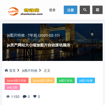
登录
注册
js图片特效
·
7年前 (2020-02-10)
js房产网站大小缩放图片自动滚动展示
首页
js图片特效
正文
jquery图片切换
jquery图片滚动
js图片滚动
js图片轮播
js焦点图
1150
0
0