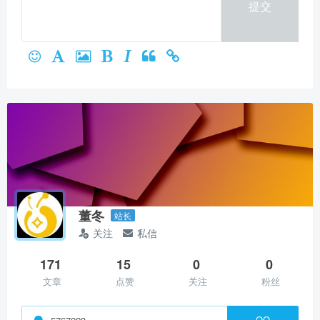
提交
微信支付
立刻支付
董冬
站长
关注
私信
171
15
0
0
文章
点赞
关注
粉丝
QQ