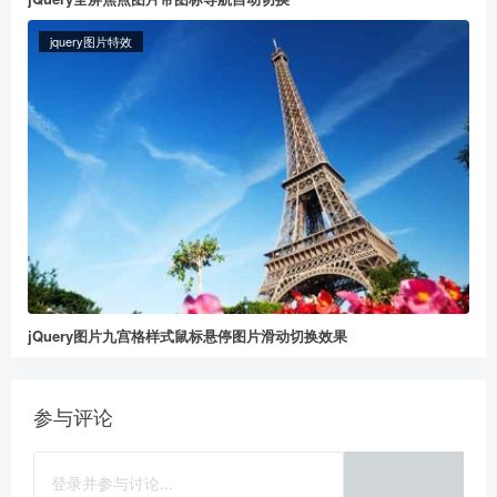
jquery图片特效
给董冬打赏
2
5
10
元
元
元
20
50
自定义
元
元
jQuery图片九宫格样式鼠标悬停图片滑动切换效果
参与评论