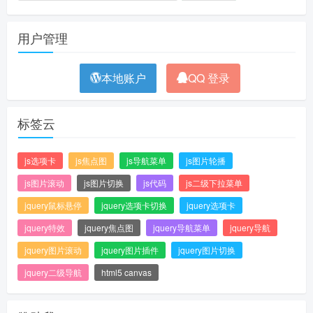
用户管理
本地账户
QQ 登录
标签云
js选项卡
js焦点图
js导航菜单
js图片轮播
js图片滚动
js图片切换
js代码
js二级下拉菜单
jquery鼠标悬停
jquery选项卡切换
jquery选项卡
jquery特效
jquery焦点图
jquery导航菜单
jquery导航
jquery图片滚动
jquery图片插件
jquery图片切换
jquery二级导航
html5 canvas