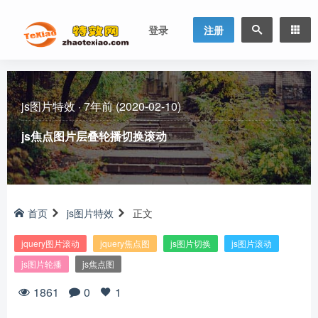
登录
注册
js图片特效
·
7年前 (2020-02-10)
js焦点图片层叠轮播切换滚动
首页
js图片特效
正文
jquery图片滚动
jquery焦点图
js图片切换
js图片滚动
js图片轮播
js焦点图
1861
0
1