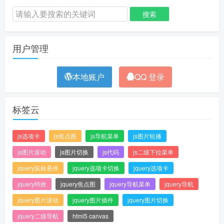
用户管理
本地账户
QQ 登录
标签云
js选项卡
js焦点图
js导航菜单
js图片轮播
js图片滚动
js图片切换
js代码
js二级下拉菜单
jquery鼠标悬停
jquery选项卡切换
jquery选项卡
jquery特效
jquery焦点图
jquery导航菜单
jquery导航
jquery图片滚动
jquery图片插件
jquery图片切换
jquery二级导航
html5 canvas