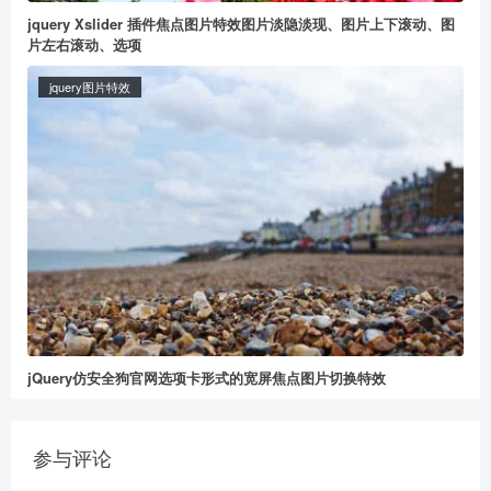
jquery Xslider 插件焦点图片特效图片淡隐淡现、图片上下滚动、图
片左右滚动、选项
jquery图片特效
给董冬打赏
2
5
10
元
元
元
20
50
自定义
元
元
jQuery仿安全狗官网选项卡形式的宽屏焦点图片切换特效
参与评论