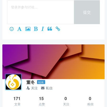
微信支付
提交
立刻支付
董冬
站长
关注
私信
171
15
0
0
文章
点赞
关注
粉丝