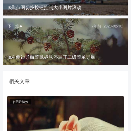
js焦点图切换按钮控制大小图片滚动
下一篇
7年前 (2020-02-10)
js左侧边导航菜鼠标悬停展开二级菜单导航
相关文章
js图片特效