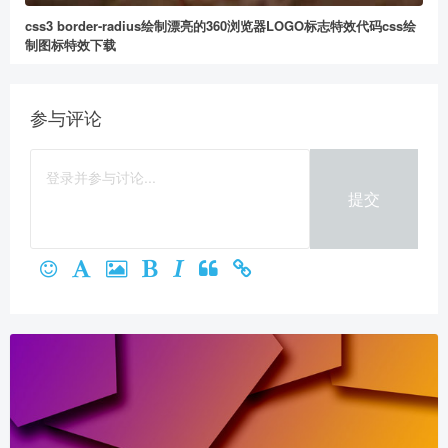
css3 border-radius绘制漂亮的360浏览器LOGO标志特效代码css绘
2
5
10
制图标特效下载
元
元
元
20
50
自定义
元
元
参与评论
提交
微信支付
立刻支付