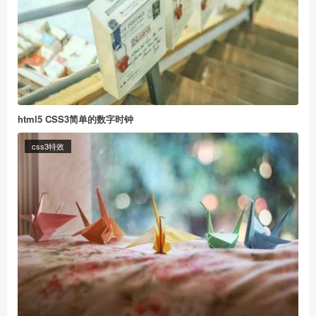
html5 CSS3简单的数字时钟
css3特效
给董冬打赏