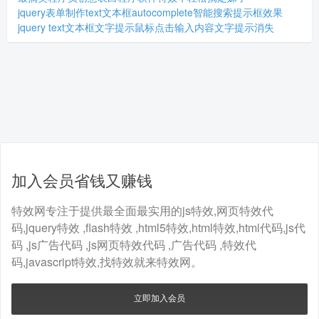
jquery表单制作text文本框autocomplete智能搜索提示框效果
jquery text文本框文字提示鼠标点击输入内容文字提示消失
加入会员省钱又赚钱
特效网专注于提供最全面最实用的js特效,网页特效代
码,jquery特效 ,flash特效 ,html5特效,html特效,html代码,js代
码 ,js广告代码 ,js网页特效代码 ,广告代码 ,特效代
码,javascript特效,找特效就来特效网。
立即加入会员