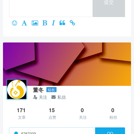
提交
微信支付
立刻支付
董冬
站长
关注
私信
171
15
0
0
文章
点赞
关注
粉丝
QQ
5767223