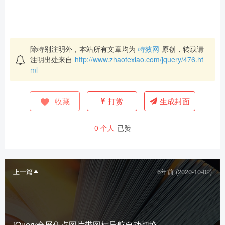
除特别注明外，本站所有文章均为
特效网
原创，转载请
注明出处来自
http://www.zhaotexiao.com/jquery/476.ht
ml
收藏
打赏
生成封面
0
个人
已赞
上一篇
6年前 (2020-10-02)
jQuery全屏焦点图片带图标导航自动切换