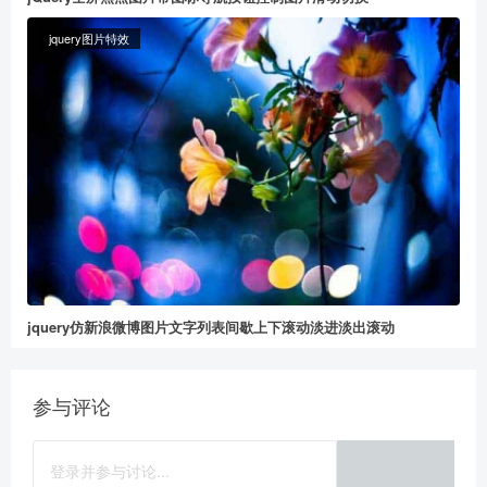
jquery图片特效
给董冬打赏
2
5
10
元
元
元
20
50
自定义
元
元
jquery仿新浪微博图片文字列表间歇上下滚动淡进淡出滚动
参与评论