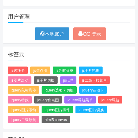
用户管理
本地账户
QQ 登录
标签云
js选项卡
js焦点图
js导航菜单
js图片轮播
js图片滚动
js图片切换
js代码
js二级下拉菜单
jquery鼠标悬停
jquery选项卡切换
jquery选项卡
jquery特效
jquery焦点图
jquery导航菜单
jquery导航
jquery图片滚动
jquery图片插件
jquery图片切换
jquery二级导航
html5 canvas