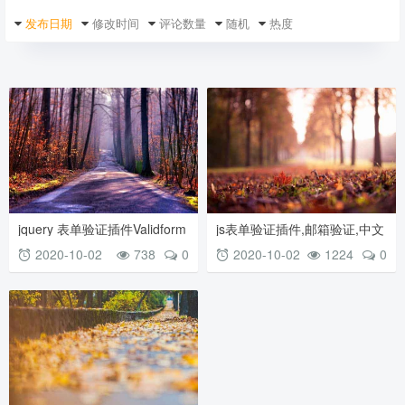
发布日期
修改时间
评论数量
随机
热度
jquery 表单验证插件Validform
js表单验证插件,邮箱验证,中文
插件制作一行代码搞定整站的
汉字验证,手机号码验证,数字
2020-10-02
738
0
2020-10-02
1224
0
jquery表单验证
验证等