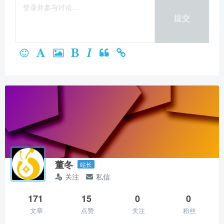
微信支付
提交
立刻支付
董冬
站长
关注
私信
171
15
0
0
文章
点赞
关注
粉丝