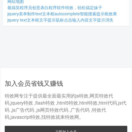
网站地图
最搞笑程序员创意表白程序软件特效，轻松搞定妹子
jquery表单制作text文本框autocomplete智能搜索提示框效果
jquery text文本框文字提示鼠标点击输入内容文字提示消失
加入会员省钱又赚钱
特效网专注于提供最全面最实用的js特效,网页特效代
码,jquery特效 ,flash特效 ,html5特效,html特效,html代码,js代
码 ,js广告代码 ,js网页特效代码 ,广告代码 ,特效代
码,javascript特效,找特效就来特效网。
立即加入会员