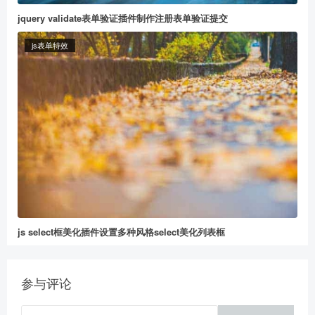
jquery validate表单验证插件制作注册表单验证提交
js表单特效
给董冬打赏
2
5
10
元
元
元
20
50
自定义
元
元
js select框美化插件设置多种风格select美化列表框
参与评论