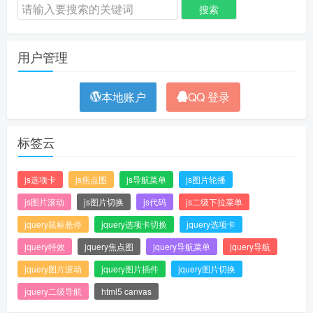
用户管理
本地账户
QQ 登录
标签云
js选项卡
js焦点图
js导航菜单
js图片轮播
js图片滚动
js图片切换
js代码
js二级下拉菜单
jquery鼠标悬停
jquery选项卡切换
jquery选项卡
jquery特效
jquery焦点图
jquery导航菜单
jquery导航
jquery图片滚动
jquery图片插件
jquery图片切换
jquery二级导航
html5 canvas