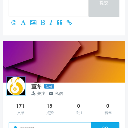
提交
微信支付
立刻支付
董冬
站长
关注
私信
171
15
0
0
文章
点赞
关注
粉丝
QQ