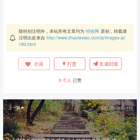
除特别注明外，本站所有文章均为
特效网
原创，转载请
注明出处来自
http://www.zhaotexiao.com/js/images-js/
180.html
收藏
打赏
生成封面
0
个人
已赞
上一篇
7年前 (2020-02-11)