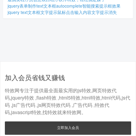
jquery表单制作text文本框autocomplete智能搜索提示框效果
jquery text文本框文字提示鼠标点击输入内容文字提示消失
加入会员省钱又赚钱
特效网专注于提供最全面最实用的js特效,网页特效代
码,jquery特效 ,flash特效 ,html5特效,html特效,html代码,js代
码 ,js广告代码 ,js网页特效代码 ,广告代码 ,特效代
码,javascript特效,找特效就来特效网。
立即加入会员