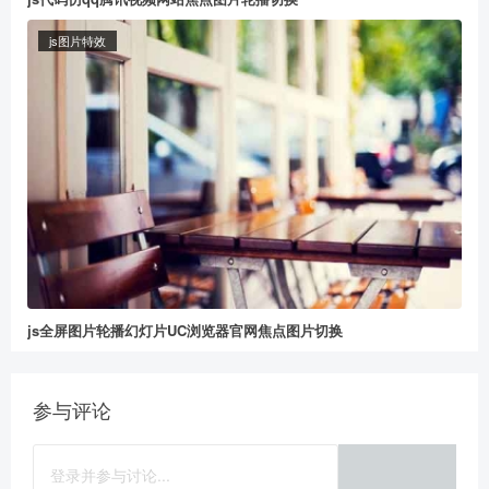
js图片特效
给董冬打赏
2
5
10
元
元
元
20
50
自定义
元
元
js全屏图片轮播幻灯片UC浏览器官网焦点图片切换
参与评论