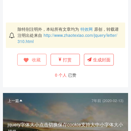
除特别注明外，本站所有文章均为
特效网
原创，转载请
注明出处来自
http://www.zhaotexiao.com/jquery/letter/
310.html
收藏
打赏
生成封面
0
个人
已赞
上一篇
7年前 (2020-02-13)
jquery字体大小点击切换保存cookie支持大中小字体大小