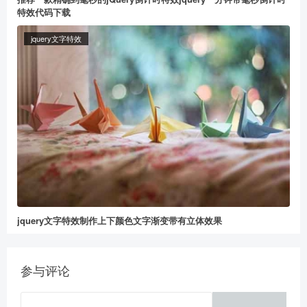
给董冬打赏
特效代码下载
2
5
10
jquery文字特效
元
元
元
20
50
自定义
元
元
jquery文字特效制作上下颜色文字渐变带有立体效果
微信支付
参与评论
立刻支付