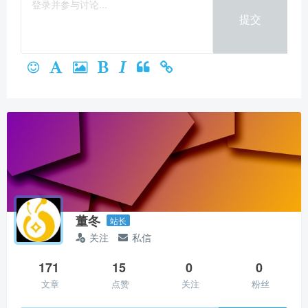
提交
董冬
站长
关注
私信
171
15
0
0
文章
点赞
关注
粉丝