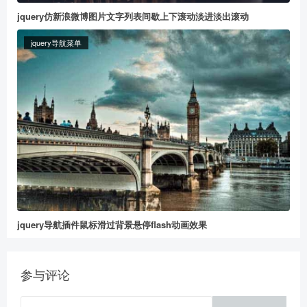
jquery仿新浪微博图片文字列表间歇上下滚动淡进淡出滚动
jquery导航菜单
给董冬打赏
2
5
10
元
元
元
20
50
自定义
元
元
jquery导航插件鼠标滑过背景悬停flash动画效果
参与评论