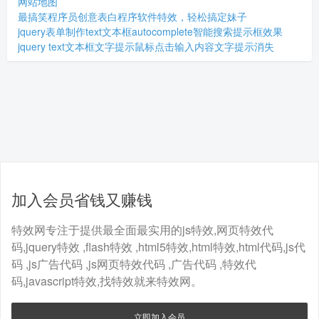
网站地图
最搞笑程序员创意表白程序软件特效，轻松搞定妹子
jquery表单制作text文本框autocomplete智能搜索提示框效果
jquery text文本框文字提示鼠标点击输入内容文字提示消失
加入会员省钱又赚钱
特效网专注于提供最全面最实用的js特效,网页特效代
码,jquery特效 ,flash特效 ,html5特效,html特效,html代码,js代
码 ,js广告代码 ,js网页特效代码 ,广告代码 ,特效代
码,javascript特效,找特效就来特效网。
立即加入会员