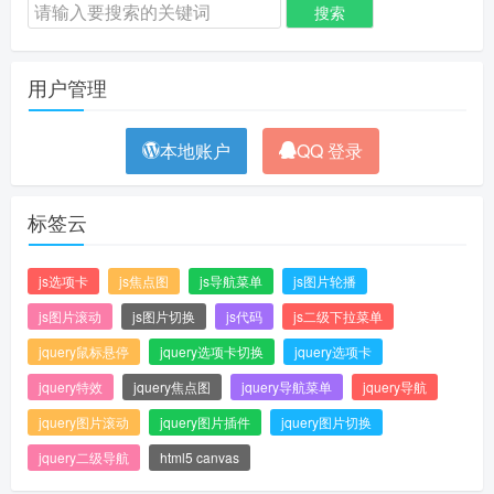
用户管理
本地账户
QQ 登录
标签云
js选项卡
js焦点图
js导航菜单
js图片轮播
js图片滚动
js图片切换
js代码
js二级下拉菜单
jquery鼠标悬停
jquery选项卡切换
jquery选项卡
jquery特效
jquery焦点图
jquery导航菜单
jquery导航
jquery图片滚动
jquery图片插件
jquery图片切换
jquery二级导航
html5 canvas