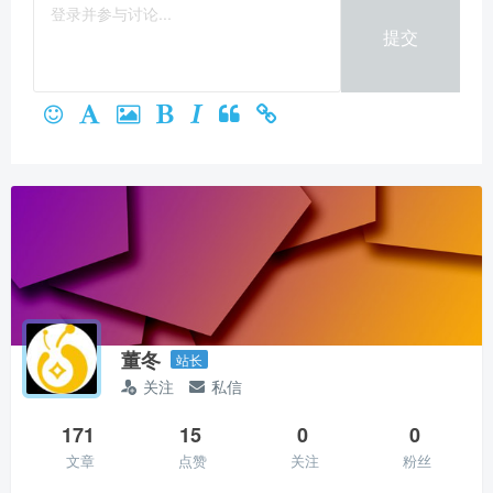
微信支付
提交
立刻支付
董冬
站长
关注
私信
171
15
0
0
文章
点赞
关注
粉丝