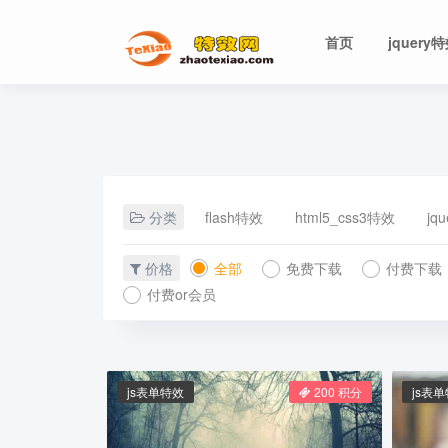
首页
jquery
分类
flash特效
html5_css3特效
jq
价格
全部
免费下载
付费下载
付费or会员
js表单特效
200 积分
js表