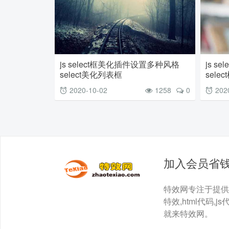
js select框美化插件设置多种风格
js s
select美化列表框
sele
2020-10-02
1258
0
202
加入会员省
特效网专注于提供最全面
特效,html代码,js
就来特效网。