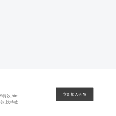
立即加入会员
特效,html
t特效,找特效