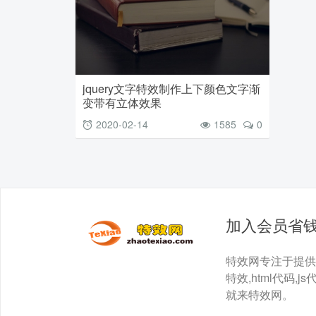
jquery文字特效制作上下颜色文字渐
变带有立体效果
2020-02-14
1585
0
加入会员省
特效网专注于提供最全面
特效,html代码,js
就来特效网。