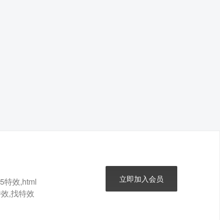
立即加入会员
特效,html
t特效,找特效