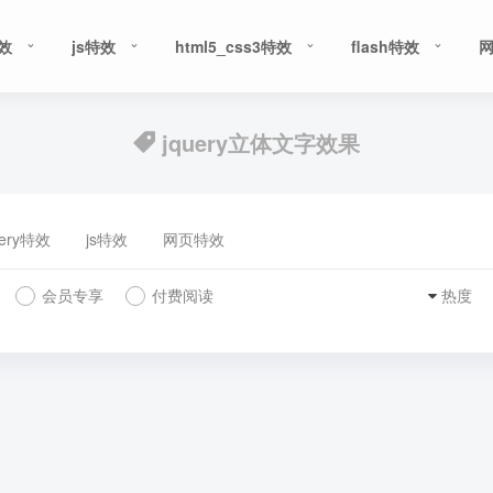
特效
js特效
html5_css3特效
flash特效
jquery立体文字效果
uery特效
js特效
网页特效
会员专享
付费阅读
热度