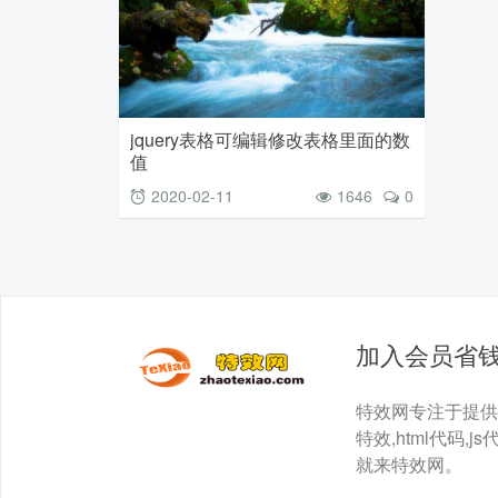
jquery表格可编辑修改表格里面的数
值
2020-02-11
1646
0
加入会员省
特效网专注于提供最全面
特效,html代码,js
就来特效网。