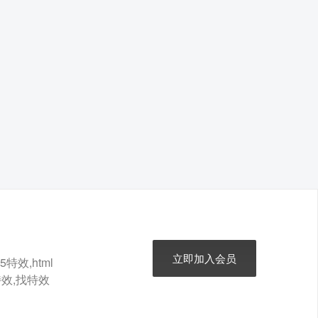
立即加入会员
特效,html
t特效,找特效