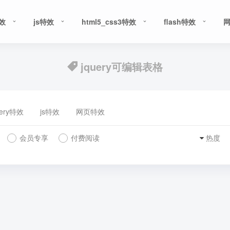
特效
js特效
html5_css3特效
flash特效
jquery可编辑表格
uery特效
js特效
网页特效
会员专享
付费阅读
热度