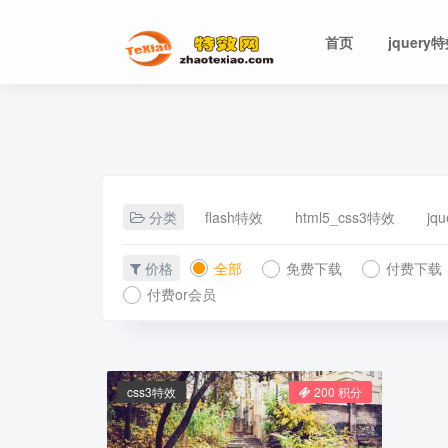
首页
jquery
分类
flash特效
html5_css3特效
jq
价格
全部
免费下载
付费下载
付费or会员
css3特效
200 积分