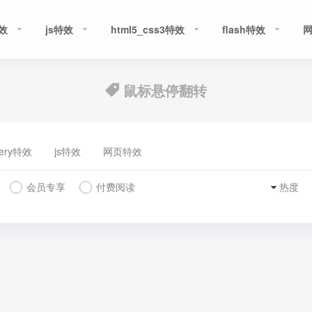
特效
js特效
html5_css3特效
flash特效
鼠标悬停翻转
uery特效
js特效
网页特效
会员专享
付费阅读
热度