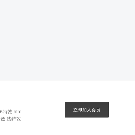
立即加入会员
特效,html
t特效,找特效