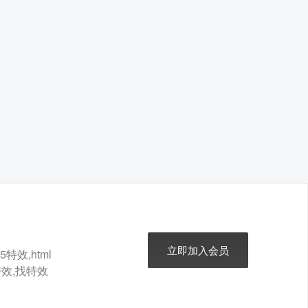
立即加入会员
特效,html
t特效,找特效