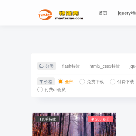
首页
jquery
分类
flash特效
html5_css3特效
jq
价格
全部
免费下载
付费下载
付费or会员
js表单特效
200 积分