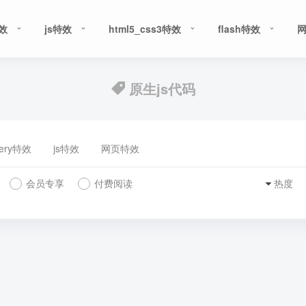
特效
js特效
html5_css3特效
flash特效
原生js代码
uery特效
js特效
网页特效
会员专享
付费阅读
热度