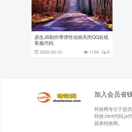
原生JS制作带弹性动画关闭QQ在线
客服代码
2020-02-12
1104
0
加入会员省
特效网专注于提供最全面
特效,html代码,js
就来特效网。